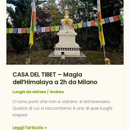
Guerriero”
–
Milano
24/01/2026
CASA DEL TIBET – Magia
dell’Himalaya a 2h da Milano
Luoghi da visitare
/
Andrea
Ci sono posti che non si visitano: si attraversano.
Questo di cui vi raccontiamo è uno di quei luoghi
sospesi
CASA
Leggi l'articolo »