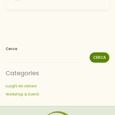
DEL
TIBET
–
Magia
dell’Himalaya
a
2h
da
Cerca
Milano
CERCA
Categories
Luoghi da visitare
Workshop & Eventi